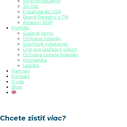
Vývoj produktov
3D tlač
Expanzia do USA
Brand Registry a TM
Amazon KDP
Porfólio
Sušené červy
Ochrana hokejky
Športové vybavenie
Grip pre špičkový výkon
Ochrana čepele hokejky
Kozmetika
Lepidlo
Partneri
Kontakt
O nás
Blog
Chcete zistiť
viac?