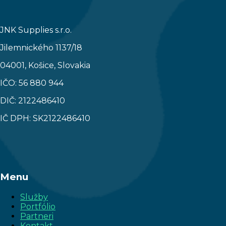
JNK Supplies s.r.o.
Jilemnického 1137/18
04001, Košice, Slovakia
IČO: 56 880 944
DIČ: 2122486410
IČ DPH: SK2122486410
Menu
Služby
Portfólio
Partneri
Kontakt