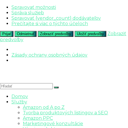
Spravovať možnosti
Správa služieb
Spravovať {vendor_count} dodávateľov
Prečítajte si viac o týchto účeloch
Zobraziť
Prijať
Odmietnuť
Zobraziť predvoľby
Uložiť predvoľby
predvoľby
Zásady ochrany osobných údajov
Domov
Služby
Amazon od A po Z
Tvorba produktových listingov a SEO
Amazon PPC
Marketingové konzultácie