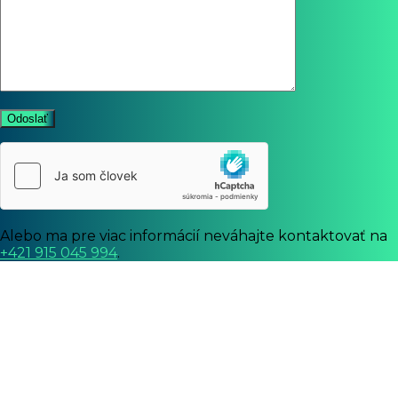
Odoslať
Alebo ma pre viac informácií neváhajte kontaktovať na
+421 915 045 994
.